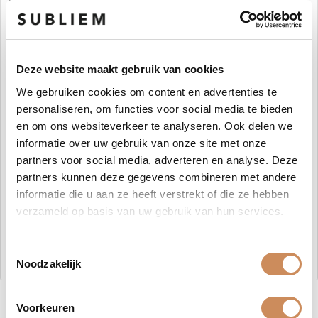
Ervaar de unieke voordelen van onze
haarverzorgingsoplossing en geniet van stralend haar!
Gebruiksaanwijzing:
Deze website maakt gebruik van cookies
Verwen je haar en hoofdhuid met de zorg die ze verdienen
door gebruik te maken van onze
Mediceuticals
® shampoo:
We gebruiken cookies om content en advertenties te
personaliseren, om functies voor social media te bieden
Aangepast aan jouw specifieke behoeften.
en om ons websiteverkeer te analyseren. Ook delen we
Na het wassen, maak je je haar handdoekdroog.
informatie over uw gebruik van onze site met onze
Verdeel onze
Final Finish
conditioner gelijkmatig over je
hoofdhuid en haar.
partners voor social media, adverteren en analyse. Deze
Laat het 2 à 3 minuten intrekken voor een diepe
partners kunnen deze gegevens combineren met andere
hydratatie en verzorging.
informatie die u aan ze heeft verstrekt of die ze hebben
Spoel vervolgens grondig uit.
verzameld op basis van uw gebruik van hun services.
Ontdek de unieke kracht van onze complete
Toestemmingsselectie
haarverzorgingsroutine, elke dag opnieuw!
Noodzakelijk
Voorkeuren