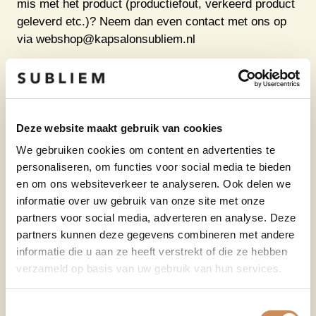
mis met het product (productiefout, verkeerd product
geleverd etc.)? Neem dan even contact met ons op
via webshop@kapsalonsubliem.nl
RETOURBELEID BUITEN NEDERLAND:
Voor het retourneren van artikelen buiten
Nederland vragen wij een eigen bijdrage van
Deze website maakt gebruik van cookies
€6,50.
We gebruiken cookies om content en advertenties te
personaliseren, om functies voor social media te bieden
HERROEPINGSRECHT
en om ons websiteverkeer te analyseren. Ook delen we
informatie over uw gebruik van onze site met onze
U heeft het recht om binnen een termijn van 14 dagen
partners voor social media, adverteren en analyse. Deze
zonder opgave van redenen de overeenkomst te
partners kunnen deze gegevens combineren met andere
herroepen. De herroepingstermijn verstrijkt 14 dagen
informatie die u aan ze heeft verstrekt of die ze hebben
na de dag waarop u of een door u aangewezen derde,
verzameld op basis van uw gebruik van hun services.
die niet de vervoerder is, het goed fysiek in bezit
krijgt. Om het herroepingsrecht uit te oefenen, moet u
Toestemmingsselectie
ons via een ondubbelzinnige verklaring (bv.