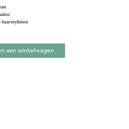
uis
salon
 haarstylisten
n aan winkelwagen