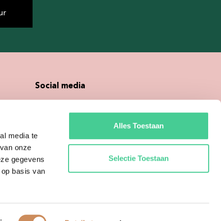
ur
Social media
Alles Toestaan
al media te
 van onze
Selectie Toestaan
deze gegevens
 op basis van