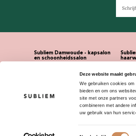
Subliem Damwoude - kapsalon
Subli
en schoonheidssalon
haarw
Conradi-Veenlandstrjitte 36-40
Koopha
Deze website maakt gebru
9104 BN Damwoude
9101 W
We gebruiken cookies om c
0511- 423600
0519- 
bieden en om ons websitev
damwoude@kapsalonsubliem.nl
info@k
site met onze partners vo
combineren met andere inf
uw gebruik van hun servic
Toestemmingsselectie