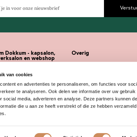
Verstu
em Dokkum - kapsalon,
Overig
erksalon en webshop
Werken bij
ndel 5
Webshop
ik van cookies
Z Dokkum
Kappersabonnement
ontent en advertenties te personaliseren, om functies voor soci
Pune Storelocator
297482
erkeer te analyseren. Ook delen we informatie over uw gebruik
apsalonsubliem.nl
or social media, adverteren en analyse. Deze partners kunnen 
ormatie die u aan ze heeft verstrekt of die ze hebben verzameld
es.