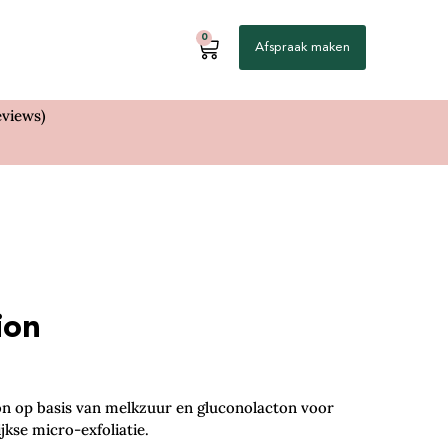
0
Afspraak maken
eviews)
ion
on op basis van melkzuur en gluconolacton voor
ijkse micro-exfoliatie.