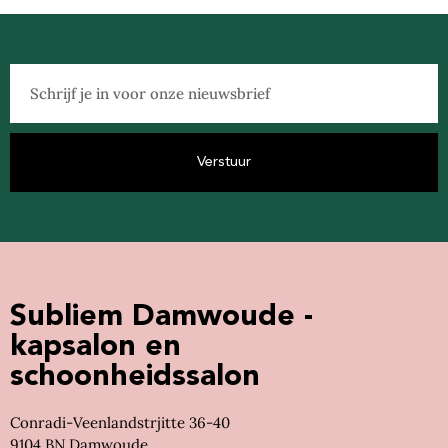
Verstuur
Subliem Damwoude -
kapsalon en
schoonheidssalon
Conradi-Veenlandstrjitte 36-40
9104 BN Damwoude