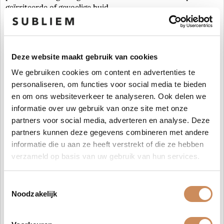
geïrriteerde of gevoelige huid.
Tarweproteïnen:
In haarverzorging helpen
tarweproteïnen
de haarstructuur
te versterken door de haarschacht te herstellen en te
Deze website maakt gebruik van cookies
hydrateren. Ze dragen bij aan het verminderen van
We gebruiken cookies om content en advertenties te
beschadiging door het creëren van een beschermende laag
personaliseren, om functies voor social media te bieden
die het haar voedt, hydrateert en soepel maakt. Dit maakt
en om ons websiteverkeer te analyseren. Ook delen we
het haar sterker, minder breekbaar en helpt het om zijn
informatie over uw gebruik van onze site met onze
natuurlijke glans te behouden.
partners voor social media, adverteren en analyse. Deze
Ingrediënten:
partners kunnen deze gegevens combineren met andere
informatie die u aan ze heeft verstrekt of die ze hebben
Aqua / Water / Eau, Sodium Lauroyl Methyl Isethionate,
verzameld op basis van uw gebruik van hun services.
Cocamidopropyl Betaine, Disodium Cocoamphodiacetate,
Glycerin, Sodium Lauroyl Sarcosinate, Decyl Glucoside,
Sodium Chloride, Polysorbate 20, Benzyl Alcohol, Parfum /
Toestemmingsselectie
Fragrance, Acrylates/C10-30 Alkyl Acrylate Crosspolymer,
Noodzakelijk
Sodium Benzoate, Dicaprylyl Ether, Glycol Distearate,
Trisodium Ethylenediamine Disuccinate, Polyquaternium-