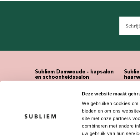
Subliem Damwoude - kapsalon
Subli
en schoonheidssalon
haarw
Conradi-Veenlandstrjitte 36-40
Koopha
Deze website maakt gebru
9104 BN Damwoude
9101 W
We gebruiken cookies om c
0511- 423600
0519- 
bieden en om ons websitev
damwoude@kapsalonsubliem.nl
info@k
site met onze partners vo
combineren met andere inf
uw gebruik van hun servic