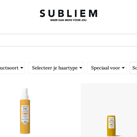
ductsoort
Selecteer je haartype
Speciaal voor