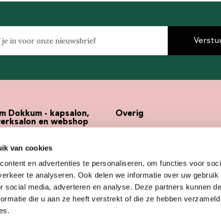
Verstu
em Dokkum - kapsalon,
Overig
erksalon en webshop
Werken bij
ndel 5
Webshop
ik van cookies
Z Dokkum
Kappersabonnement
ontent en advertenties te personaliseren, om functies voor soci
Pune Storelocator
297482
erkeer te analyseren. Ook delen we informatie over uw gebruik
apsalonsubliem.nl
or social media, adverteren en analyse. Deze partners kunnen 
ormatie die u aan ze heeft verstrekt of die ze hebben verzameld
es.