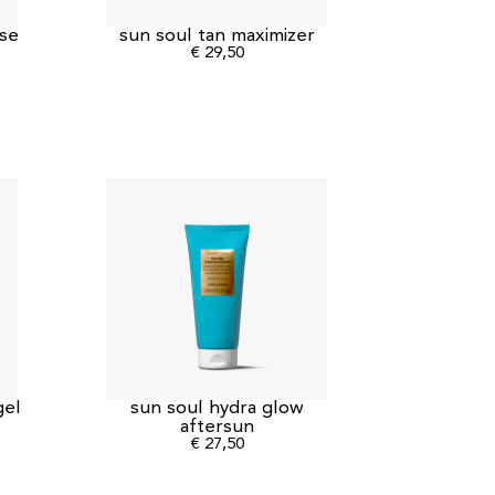
nse
sun soul tan maximizer
€
29,50
gel
sun soul hydra glow
aftersun
€
27,50