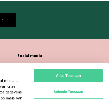
ur
Social media
Alles Toestaan
al media te
 van onze
Selectie Toestaan
deze gegevens
 op basis van