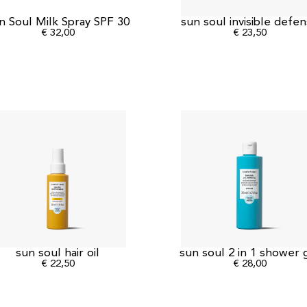
n Soul Milk Spray SPF 30
sun soul invisible defe
€
32,00
€
23,50
sun soul hair oil
sun soul 2 in 1 shower 
€
22,50
€
28,00