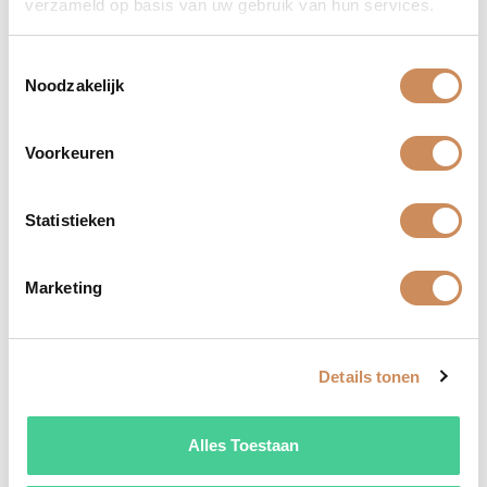
verzameld op basis van uw gebruik van hun services.
Toestemmingsselectie
volu conditioner
€
28,95
Noodzakelijk
Voorkeuren
Statistieken
Marketing
Details tonen
Björk sol Limited Edition
€
32,95
Alles Toestaan