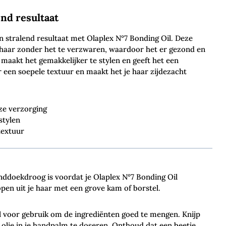
nd resultaat
n stralend resultaat met Olaplex N°7 Bonding Oil. Deze
t haar zonder het te verzwaren, waardoor het er gezond en
, maakt het gemakkelijker te stylen en geeft het een
r een soepele textuur en maakt het je haar zijdezacht
ze verzorging
stylen
textuur
anddoekdroog is voordat je Olaplex N°7 Bonding Oil
open uit je haar met een grove kam of borstel.
il voor gebruik om de ingrediënten goed te mengen. Knijp
d olie in je handpalm te doseren. Onthoud dat een beetje