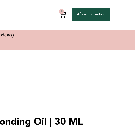
0
Afspraak maken
eviews)
onding Oil | 30 ML