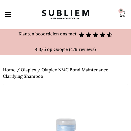
0
Klanten beoordelen ons met
4.3/5 op Google (479 reviews)
Home
/
Olaplex
/ Olaplex N°4C Bond Maintenance
Clarifying Shampoo