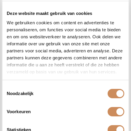
OLAPLEX herstelt beschadigd haar door deze
Deze website maakt gebruik van cookies
disulfidebindingen van binnenuit te herstellen met ons
gepatenteerde ingrediënt
Bis-Aminopropyl Diglycol
We gebruiken cookies om content en advertenties te
Dimaleate
.
personaliseren, om functies voor social media te bieden
en om ons websiteverkeer te analyseren. Ook delen we
Zodra alle bindingen weer intact zijn en goed uitgelijnd, zal
informatie over uw gebruik van onze site met onze
je haar merkbaar gezonder, sterker, glanzender en mooier
partners voor social media, adverteren en analyse. Deze
aanvoelen.
partners kunnen deze gegevens combineren met andere
informatie die u aan ze heeft verstrekt of die ze hebben
Ingrediënten:
verzameld op basis van uw gebruik van hun services.
Water (Aqua/Eau), Sodium Lauroyl Methyl Isethionate,
Cocamidopropyl Hydroxysultaine, Sodium Lauroyl
Toestemmingsselectie
Glutamate, Coco-Betaine, Disodium Laureth Sulfosuccinate,
Noodzakelijk
Acrylates Copolymer, Cocamidopropyl Betaine,
Cocamidopropylamine Oxide, Sodium Methyl Oleoyl
Taurate, Decyl Glucoside, Bis-Aminopropyl Diglycol
Voorkeuren
Dimaleate, Sodium Lauryl Sulfoacetate, Phenoxyethanol,
Coco-Glucoside, Lauryl Glucoside, Chlorphenesin,
Statistieken
Panthenol, Trisodium Ethylenediamine Disuccinate,